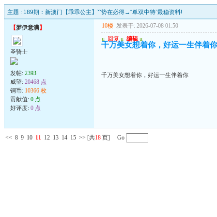
主题 :
189期：新澳门【乖乖公主】ˇˇ势在必得→“单双中特”最稳资料!
10楼
发表于: 2026-07-08 01:50
【
梦伊意满
】
u
回复
u
编辑
u
千万美女想着你，好运一生伴着
圣骑士
发帖:
2393
千万美女想着你，好运一生伴着你
威望:
20468 点
铜币:
10366 枚
贡献值:
0 点
好评度:
0 点
<<
8
9
10
11
12
13
14
15
>>
[共
18
页] Go