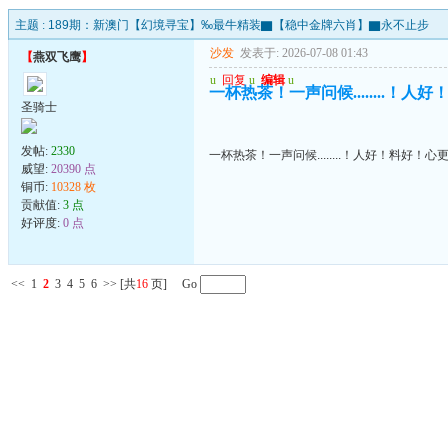
主题 :
189期：新澳门【幻境寻宝】‰最牛精装▇【稳中金牌六肖】▇永不止步
沙发
发表于: 2026-07-08 01:43
【
燕双飞鹰
】
u
回复
u
编辑
u
一杯热茶！一声问候........！
圣骑士
发帖:
2330
一杯热茶！一声问候........！人好！料好！心
威望:
20390 点
铜币:
10328 枚
贡献值:
3 点
好评度:
0 点
<<
1
2
3
4
5
6
>>
[共
16
页] Go