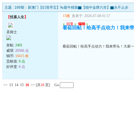
主题 :
189期：新澳门【幻境寻宝】‰最牛精装▇【稳中金牌六肖】▇永不止步
15楼
发表于: 2026-07-08 01:57
【
忧喜人生
】
u
回复
u
编辑
u
看萜回帖！给高手点动力！我来
圣骑士
发帖:
2401
看萜回帖！给高手点动力！我来带头！大家
威望:
20566 点
铜币:
10415 枚
贡献值:
0 点
好评度:
0 点
<<
13
14
15
16
>>
[共
16
页] Go