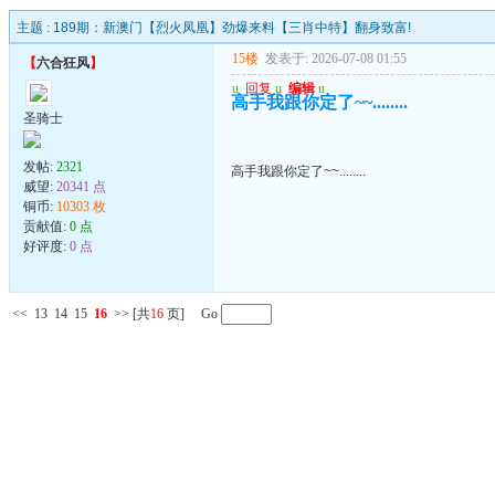
主题 :
189期：新澳门【烈火凤凰】劲爆来料【三肖中特】翻身致富!
15楼
发表于: 2026-07-08 01:55
【
六合狂风
】
u
回复
u
编辑
u
高手我跟你定了~~........
圣骑士
发帖:
2321
高手我跟你定了~~........
威望:
20341 点
铜币:
10303 枚
贡献值:
0 点
好评度:
0 点
<<
13
14
15
16
>>
[共
16
页] Go