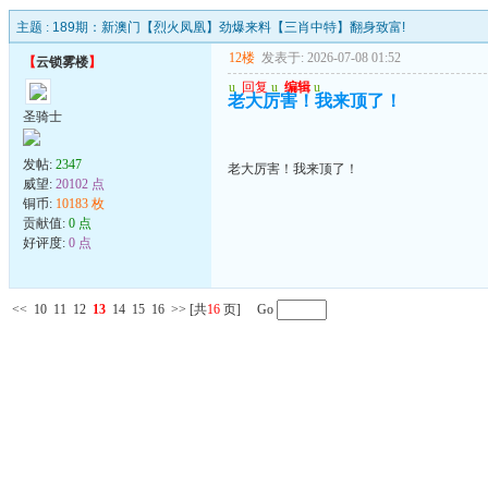
主题 :
189期：新澳门【烈火凤凰】劲爆来料【三肖中特】翻身致富!
12楼
发表于: 2026-07-08 01:52
【
云锁雾楼
】
u
回复
u
编辑
u
老大厉害！我来顶了！
圣骑士
发帖:
2347
老大厉害！我来顶了！
威望:
20102 点
铜币:
10183 枚
贡献值:
0 点
好评度:
0 点
<<
10
11
12
13
14
15
16
>>
[共
16
页] Go