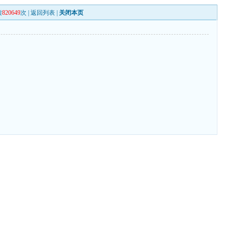
读
820649
次 |
返回列表
|
关闭本页