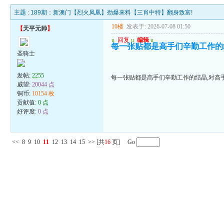
主题 :
189期：新澳门【烈火凤凰】劲爆来料【三肖中特】翻身致富!
10楼
发表于: 2026-07-08 01:50
【
天平元帅
】
u
回复
u
编辑
u
每一张贴都是高手们辛勤工作的
圣骑士
发帖:
2255
每一张贴都是高手们辛勤工作的结晶,对高
威望:
20044 点
铜币:
10154 枚
贡献值:
0 点
好评度:
0 点
<<
8
9
10
11
12
13
14
15
>>
[共
16
页] Go