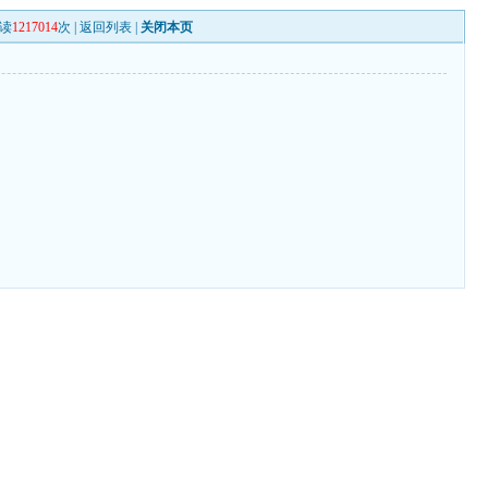
读
1217014
次 |
返回列表
|
关闭本页