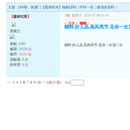
主题 :
189期：新澳门【观海听涛】独家好料◇平特一肖◇最强的资料！
5楼
发表于: 2026-07-08 01:45
【
森林过客
】
u
回复
u
编辑
u
靓料.好人品.高风亮节.见你一次
圣骑士
发帖:
2303
靓料.好人品.高风亮节.见你一次顶一次
威望:
20258 点
铜币:
10261 枚
贡献值:
0 点
好评度:
0 点
<<
3
4
5
6
7
8
9
10
>>
[共
23
页] Go