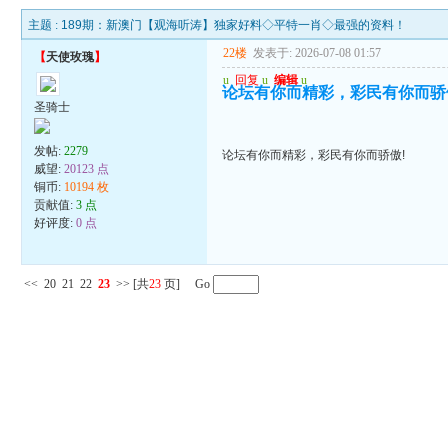
主题 :
189期：新澳门【观海听涛】独家好料◇平特一肖◇最强的资料！
22楼
发表于: 2026-07-08 01:57
【
天使玫瑰
】
u
回复
u
编辑
u
论坛有你而精彩，彩民有你而骄
圣骑士
发帖:
2279
论坛有你而精彩，彩民有你而骄傲!
威望:
20123 点
铜币:
10194 枚
贡献值:
3 点
好评度:
0 点
<<
20
21
22
23
>>
[共
23
页] Go