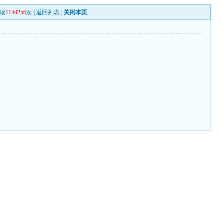
读
1150256
次 |
返回列表
|
关闭本页