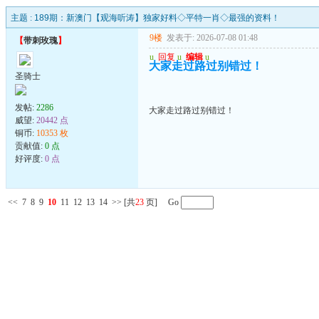
主题 :
189期：新澳门【观海听涛】独家好料◇平特一肖◇最强的资料！
9楼
发表于: 2026-07-08 01:48
【
带刺玫瑰
】
u
回复
u
编辑
u
大家走过路过别错过！
圣骑士
发帖:
2286
大家走过路过别错过！
威望:
20442 点
铜币:
10353 枚
贡献值:
0 点
好评度:
0 点
<<
7
8
9
10
11
12
13
14
>>
[共
23
页] Go