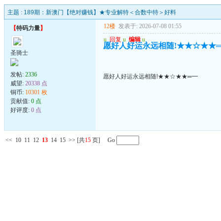
主题 :
189期：新澳门【绝对赚钱】★专业解特＜合数中特＞好料
12楼
发表于: 2026-07-08 01:55
【
特码力量
】
u
回复
u
编辑
u
愿好人好运永远相随!★★☆★★
圣骑士
发帖:
2336
愿好人好运永远相随!★★☆★★═━
威望:
20338 点
铜币:
10301 枚
贡献值:
0 点
好评度:
0 点
<<
10
11
12
13
14
15
>>
[共
15
页] Go