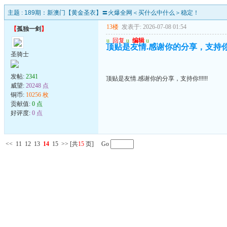
主题 :
189期：新澳门【黄金圣衣】〓火爆全网＜买什么中什么＞稳定！
13楼
发表于: 2026-07-08 01:54
【
孤独一剑
】
u
回复
u
编辑
u
顶贴是友情.感谢你的分享，支持你!!!
圣骑士
发帖:
2341
顶贴是友情.感谢你的分享，支持你!!!!!!
威望:
20248 点
铜币:
10256 枚
贡献值:
0 点
好评度:
0 点
<<
11
12
13
14
15
>>
[共
15
页] Go