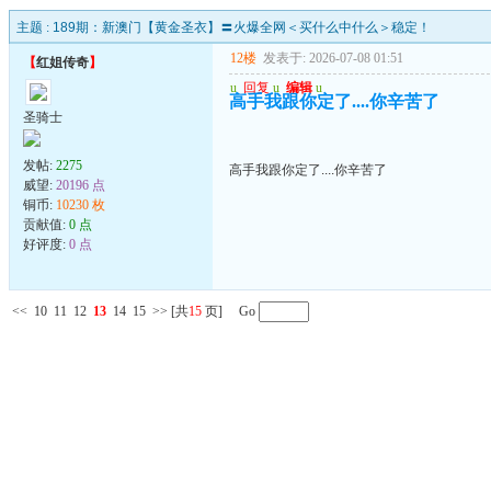
主题 :
189期：新澳门【黄金圣衣】〓火爆全网＜买什么中什么＞稳定！
12楼
发表于: 2026-07-08 01:51
【
红姐传奇
】
u
回复
u
编辑
u
高手我跟你定了....你辛苦了
圣骑士
发帖:
2275
高手我跟你定了....你辛苦了
威望:
20196 点
铜币:
10230 枚
贡献值:
0 点
好评度:
0 点
<<
10
11
12
13
14
15
>>
[共
15
页] Go