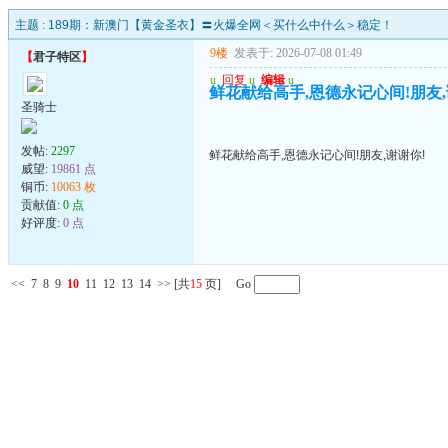
主题 :
189期：新澳门【黄金圣衣】〓火爆全网＜买什么中什么＞稳定！
9楼
发表于: 2026-07-08 01:49
【
君子特区
】
u
回复
u
编辑
u
鲜花献给高手,恩德永记心间!朋友,
圣骑士
发帖:
2297
鲜花献给高手,恩德永记心间!朋友,谢谢你!
威望:
19861 点
铜币:
10063 枚
贡献值:
0 点
好评度:
0 点
<<
7
8
9
10
11
12
13
14
>>
[共
15
页] Go