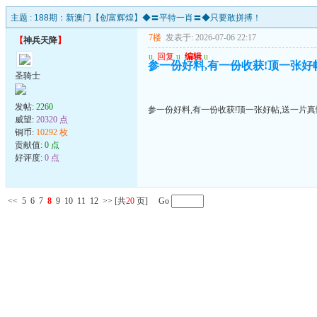
主题 :
188期：新澳门【创富辉煌】◆〓平特一肖〓◆只要敢拼搏！
7楼
发表于: 2026-07-06 22:17
【
神兵天降
】
u
回复
u
编辑
u
参一份好料,有一份收获!顶一张好帖
圣骑士
发帖:
2260
参一份好料,有一份收获!顶一张好帖,送一片真
威望:
20320 点
铜币:
10292 枚
贡献值:
0 点
好评度:
0 点
<<
5
6
7
8
9
10
11
12
>>
[共
20
页] Go