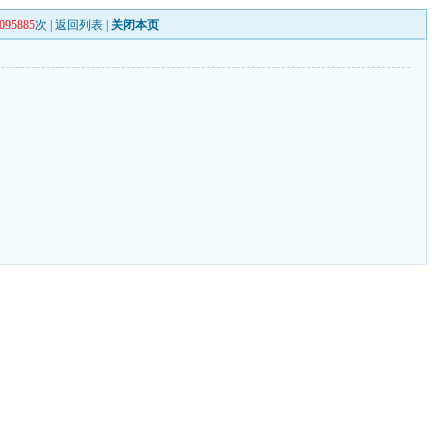
095885
次 |
返回列表
|
关闭本页