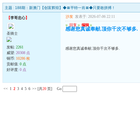
主题 :
188期：新澳门【创富辉煌】◆〓平特一肖〓◆只要敢拼搏！
沙发
发表于: 2026-07-06 22:11
【
李哥忠心
】
u
回复
u
编辑
u
感谢您真诚奉献.顶你千次不够多.
圣骑士
发帖:
2261
感谢您真诚奉献.顶你千次不够多.
威望:
20308 点
铜币:
10286 枚
贡献值:
0 点
好评度:
0 点
<<
1
2
3
4
5
6
>>
[共
20
页] Go