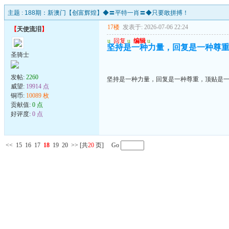
主题 :
188期：新澳门【创富辉煌】◆〓平特一肖〓◆只要敢拼搏！
17楼
发表于: 2026-07-06 22:24
【
天使流泪
】
u
回复
u
编辑
u
坚持是一种力量，回复是一种尊
圣骑士
发帖:
2260
坚持是一种力量，回复是一种尊重，顶贴是
威望:
19914 点
铜币:
10089 枚
贡献值:
0 点
好评度:
0 点
<<
15
16
17
18
19
20
>>
[共
20
页] Go