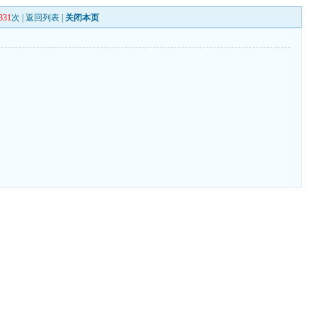
331
次 |
返回列表
|
关闭本页