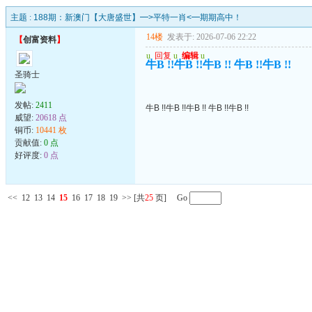
主题 :
188期：新澳门【大唐盛世】━>平特一肖<━期期高中！
14楼
发表于: 2026-07-06 22:22
【
创富资料
】
u
回复
u
编辑
u
牛B !!牛B !!牛B !! 牛B !!牛B !!
圣骑士
发帖:
2411
牛B !!牛B !!牛B !! 牛B !!牛B !!
威望:
20618 点
铜币:
10441 枚
贡献值:
0 点
好评度:
0 点
<<
12
13
14
15
16
17
18
19
>>
[共
25
页] Go