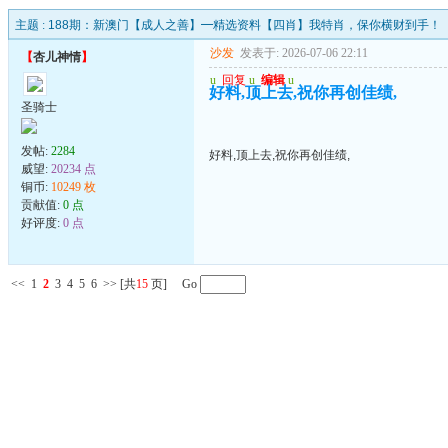
主题 :
188期：新澳门【成人之善】━精选资料【四肖】我特肖，保你横财到手！
沙发
发表于: 2026-07-06 22:11
【
杏儿神情
】
u
回复
u
编辑
u
好料,顶上去,祝你再创佳绩,
圣骑士
发帖:
2284
好料,顶上去,祝你再创佳绩,
威望:
20234 点
铜币:
10249 枚
贡献值:
0 点
好评度:
0 点
<<
1
2
3
4
5
6
>>
[共
15
页] Go