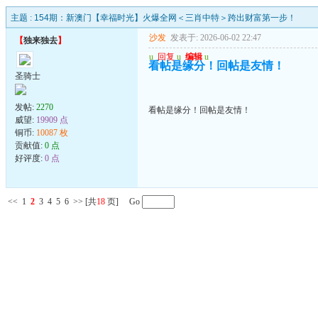
主题 :
154期：新澳门【幸福时光】火爆全网＜三肖中特＞跨出财富第一步！
沙发
发表于: 2026-06-02 22:47
【
独来独去
】
u
回复
u
编辑
u
看帖是缘分！回帖是友情！
圣骑士
发帖:
2270
看帖是缘分！回帖是友情！
威望:
19909 点
铜币:
10087 枚
贡献值:
0 点
好评度:
0 点
<<
1
2
3
4
5
6
>>
[共
18
页] Go