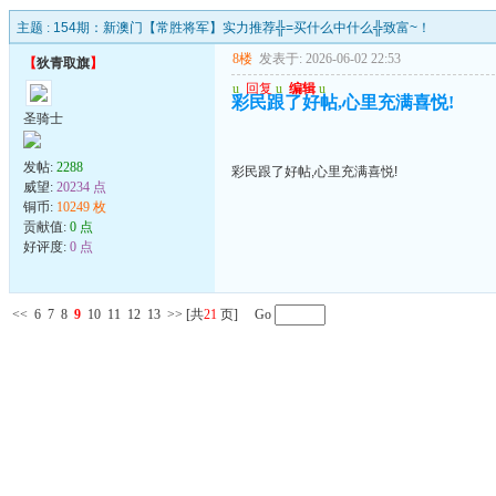
主题 :
154期：新澳门【常胜将军】实力推荐╬=买什么中什么╬致富~！
8楼
发表于: 2026-06-02 22:53
【
狄青取旗
】
u
回复
u
编辑
u
彩民跟了好帖,心里充满喜悦!
圣骑士
发帖:
2288
彩民跟了好帖,心里充满喜悦!
威望:
20234 点
铜币:
10249 枚
贡献值:
0 点
好评度:
0 点
<<
6
7
8
9
10
11
12
13
>>
[共
21
页] Go