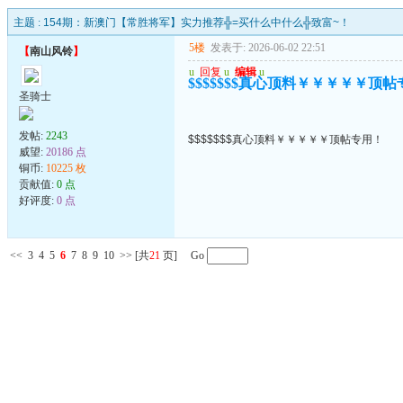
主题 :
154期：新澳门【常胜将军】实力推荐╬=买什么中什么╬致富~！
5楼
发表于: 2026-06-02 22:51
【
南山风铃
】
u
回复
u
编辑
u
$$$$$$$真心顶料￥￥￥￥￥顶
圣骑士
发帖:
2243
$$$$$$$真心顶料￥￥￥￥￥顶帖专用！
威望:
20186 点
铜币:
10225 枚
贡献值:
0 点
好评度:
0 点
<<
3
4
5
6
7
8
9
10
>>
[共
21
页] Go