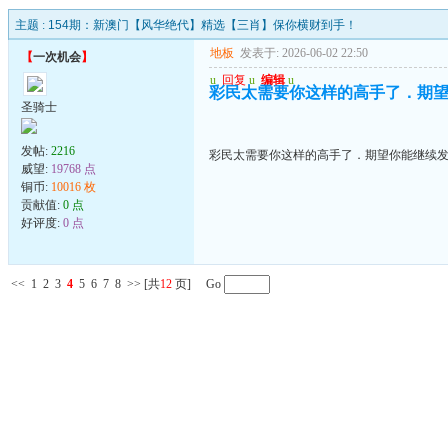
主题 :
154期：新澳门【风华绝代】精选【三肖】保你横财到手！
地板
发表于: 2026-06-02 22:50
【
一次机会
】
u
回复
u
编辑
u
彩民太需要你这样的高手了．期
圣骑士
发帖:
2216
彩民太需要你这样的高手了．期望你能继续
威望:
19768 点
铜币:
10016 枚
贡献值:
0 点
好评度:
0 点
<<
1
2
3
4
5
6
7
8
>>
[共
12
页] Go