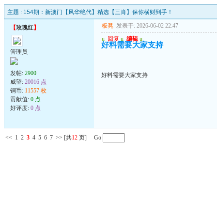
主题 :
154期：新澳门【风华绝代】精选【三肖】保你横财到手！
板凳
发表于: 2026-06-02 22:47
【
玫瑰红
】
u
回复
u
编辑
u
好料需要大家支持
管理员
发帖:
2900
好料需要大家支持
威望:
20016 点
铜币:
11557 枚
贡献值:
0 点
好评度:
0 点
<<
1
2
3
4
5
6
7
>>
[共
12
页] Go