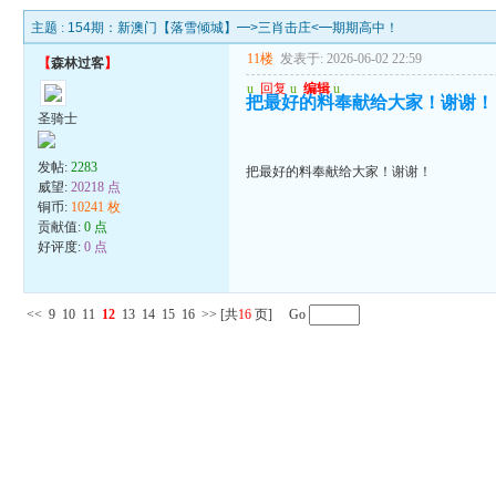
主题 :
154期：新澳门【落雪倾城】━>三肖击庄<━期期高中！
11楼
发表于: 2026-06-02 22:59
【
森林过客
】
u
回复
u
编辑
u
把最好的料奉献给大家！谢谢！
圣骑士
发帖:
2283
把最好的料奉献给大家！谢谢！
威望:
20218 点
铜币:
10241 枚
贡献值:
0 点
好评度:
0 点
<<
9
10
11
12
13
14
15
16
>>
[共
16
页] Go