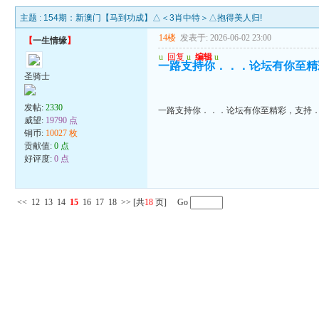
主题 :
154期：新澳门【马到功成】△＜3肖中特＞△抱得美人归!
14楼
发表于: 2026-06-02 23:00
【
一生情缘
】
u
回复
u
编辑
u
一路支持你．．．论坛有你至精
圣骑士
发帖:
2330
一路支持你．．．论坛有你至精彩，支持
威望:
19790 点
铜币:
10027 枚
贡献值:
0 点
好评度:
0 点
<<
12
13
14
15
16
17
18
>>
[共
18
页] Go