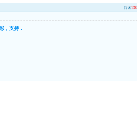
阅读
138
彩，支持．
．