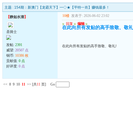
主题 :
154期：新澳门【龙霸天下】━◇★【平特一肖】赚钱最多！
10楼
发表于: 2026-06-02 23:02
【
静如水清
】
u
回复
u
编辑
u
在此向所有发贴的高手致敬、敬礼
圣骑士
发帖:
2391
在此向所有发贴的高手致敬、敬礼!
威望:
20507 点
铜币:
10386 枚
贡献值:
0 点
好评度:
0 点
<<
8
9
10
11
>>
[共
11
页] Go