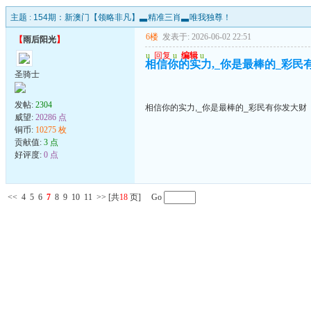
主题 :
154期：新澳门【领略非凡】▃精准三肖▃唯我独尊！
6楼
发表于: 2026-06-02 22:51
【
雨后阳光
】
u
回复
u
编辑
u
相信你的实力,_你是最棒的_彩民
圣骑士
发帖:
2304
相信你的实力,_你是最棒的_彩民有你发大财
威望:
20286 点
铜币:
10275 枚
贡献值:
3 点
好评度:
0 点
<<
4
5
6
7
8
9
10
11
>>
[共
18
页] Go