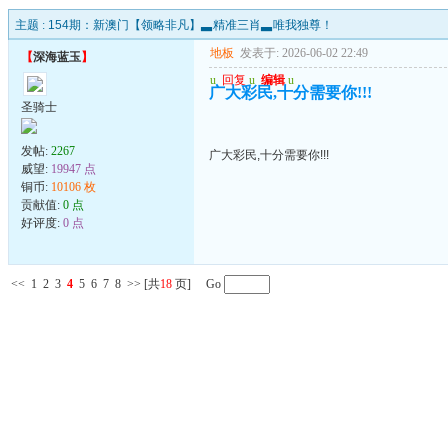
主题 :
154期：新澳门【领略非凡】▃精准三肖▃唯我独尊！
地板
发表于: 2026-06-02 22:49
【
深海蓝玉
】
u
回复
u
编辑
u
广大彩民,十分需要你!!!
圣骑士
发帖:
2267
广大彩民,十分需要你!!!
威望:
19947 点
铜币:
10106 枚
贡献值:
0 点
好评度:
0 点
<<
1
2
3
4
5
6
7
8
>>
[共
18
页] Go