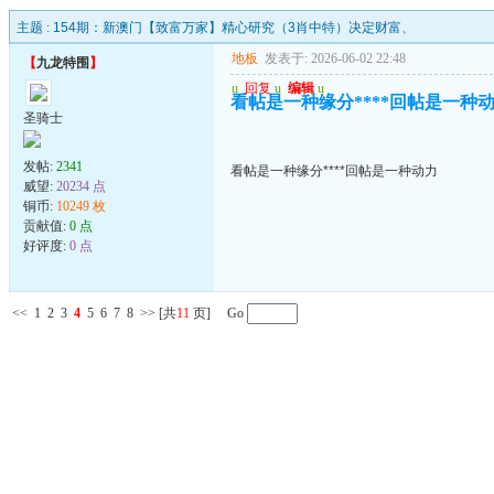
主题 :
154期：新澳门【致富万家】精心研究（3肖中特）决定财富、
地板
发表于: 2026-06-02 22:48
【
九龙特围
】
u
回复
u
编辑
u
看帖是一种缘分****回帖是一种
圣骑士
发帖:
2341
看帖是一种缘分****回帖是一种动力
威望:
20234 点
铜币:
10249 枚
贡献值:
0 点
好评度:
0 点
<<
1
2
3
4
5
6
7
8
>>
[共
11
页] Go