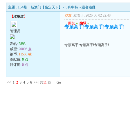
主题 :
154期：新澳门【赢定天下】＜3肖中特＞跟者稳赚
沙发
发表于: 2026-06-02 22:48
【
玫瑰红
】
u
回复
u
编辑
u
专顶高手!专顶高手!专顶高手!
管理员
发帖:
2893
专顶高手!专顶高手!专顶高手!
威望:
20006 点
铜币:
11550 枚
贡献值:
0 点
好评度:
0 点
<<
1
2
3
4
5
6
>>
[共
11
页] Go