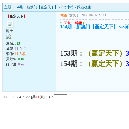
主题 :
154期：新澳门【赢定天下】＜3肖中特＞跟者稳赚
楼主
发表于: 2026-06-02 22:43
【
赢定天下
】
u
回复
u
编辑
u
154期：新澳门【赢定天下】＜3
骑士
发帖:
313
威望:
1115 点
153期：
（赢定天下）
铜币:
1115 枚
贡献值:
0 点
154期：
（赢定天下）
好评度:
0 点
<<
1
2
3
4
5
>>
[共
11
页] Go