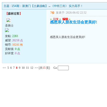
主题 :
154期：新澳门【土豪战略】→《中特三肖》 实力高手！
7楼
发表于: 2026-06-02 22:52
【
森林过客
】
u
回复
u
编辑
u
感恩亲人朋友生活会更美好!
圣骑士
发帖:
2283
感恩亲人朋友生活会更美好!
威望:
20218 点
铜币:
10241 枚
贡献值:
0 点
好评度:
0 点
<<
5
6
7
8
9
10
11
12
>>
[共
15
页] Go