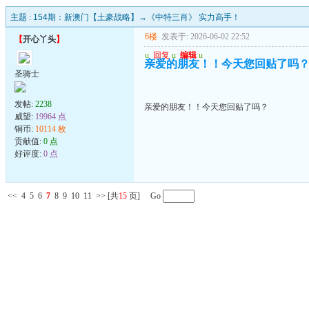
主题 :
154期：新澳门【土豪战略】→《中特三肖》 实力高手！
6楼
发表于: 2026-06-02 22:52
【
开心丫头
】
u
回复
u
编辑
u
亲爱的朋友！！今天您回贴了吗
圣骑士
发帖:
2238
亲爱的朋友！！今天您回贴了吗？
威望:
19964 点
铜币:
10114 枚
贡献值:
0 点
好评度:
0 点
<<
4
5
6
7
8
9
10
11
>>
[共
15
页] Go