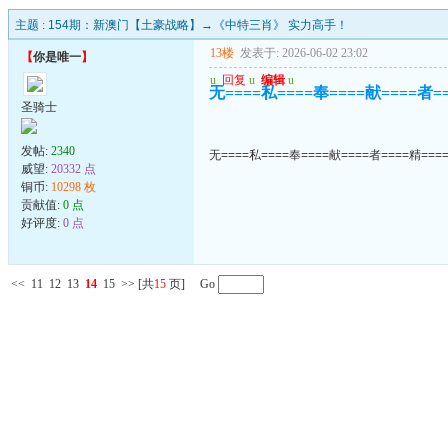
主题 :
154期：新澳门【土豪战略】→《中特三肖》 实力高手！
13楼
发表于: 2026-06-02 23:02
【
你是唯一
】
u
回复
u
编辑
u
无====私====奉====献====者=
圣骑士
发帖:
2340
无====私====奉====献====者====精===
威望:
20332 点
铜币:
10298 枚
贡献值:
0 点
好评度:
0 点
<<
11
12
13
14
15
>>
[共
15
页] Go