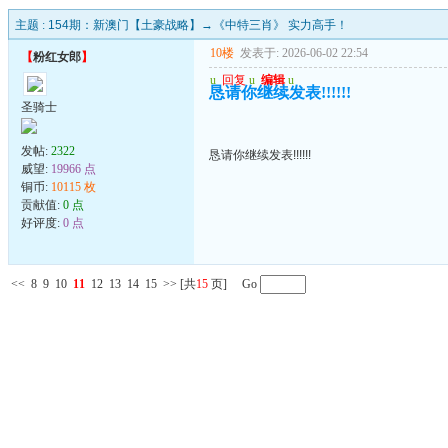
主题 :
154期：新澳门【土豪战略】→《中特三肖》 实力高手！
10楼
发表于: 2026-06-02 22:54
【
粉红女郎
】
u
回复
u
编辑
u
恳请你继续发表!!!!!!
圣骑士
发帖:
2322
恳请你继续发表!!!!!!
威望:
19966 点
铜币:
10115 枚
贡献值:
0 点
好评度:
0 点
<<
8
9
10
11
12
13
14
15
>>
[共
15
页] Go