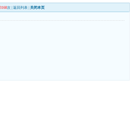
3168
次 |
返回列表
|
关闭本页