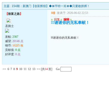
主题 :
154期：新澳门【创富辉煌】◆〓平特一肖〓◆只要敢拼搏！
8楼
发表于: 2026-06-02 22:53
【
致富之路
】
u
回复
u
编辑
u
!!!谢谢你的无私奉献！
圣骑士
发帖:
2367
!!!谢谢你的无私奉献！
威望:
20146 点
铜币:
10205 枚
贡献值:
0 点
好评度:
0 点
<<
6
7
8
9
10
11
12
13
>>
[共
14
页] Go