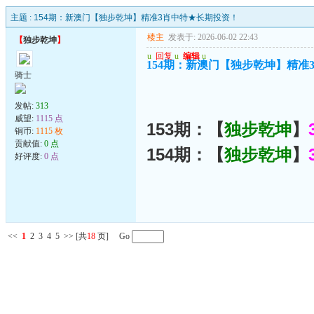
主题 :
154期：新澳门【独步乾坤】精准3肖中特★长期投资！
楼主
发表于: 2026-06-02 22:43
【
独步乾坤
】
u
回复
u
编辑
u
154期：新澳门【独步乾坤】精准
骑士
发帖:
313
威望:
1115 点
153期：【
独步乾坤
】
铜币:
1115 枚
贡献值:
0 点
154期：【
独步乾坤
】
好评度:
0 点
<<
1
2
3
4
5
>>
[共
18
页] Go