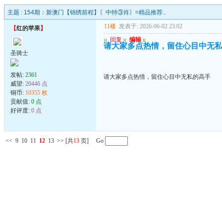
主题 :
154期：新澳门【锦绣前程】〖中特③肖〗≈精品推荐..
11楼
发表于: 2026-06-02 23:02
【
红的苹果
】
u
回复
u
编辑
u
请大家多点热情，留住心目中无
圣骑士
发帖:
2361
请大家多点热情，留住心目中无私的高手
威望:
20446 点
铜币:
10355 枚
贡献值:
0 点
好评度:
0 点
<<
9
10
11
12
13
>>
[共
13
页] Go