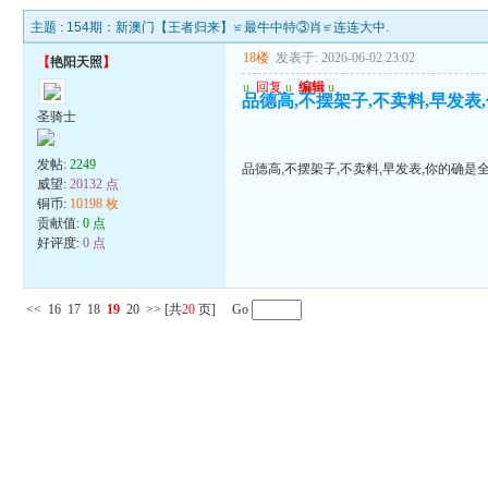
主题 :
154期：新澳门【王者归来】≌最牛中特③肖≌连连大中.
18楼
发表于: 2026-06-02 23:02
【
艳阳天照
】
u
回复
u
编辑
u
品德高,不摆架子,不卖料,早发表
圣骑士
发帖:
2249
品德高,不摆架子,不卖料,早发表,你的确是
威望:
20132 点
铜币:
10198 枚
贡献值:
0 点
好评度:
0 点
<<
16
17
18
19
20
>>
[共
20
页] Go