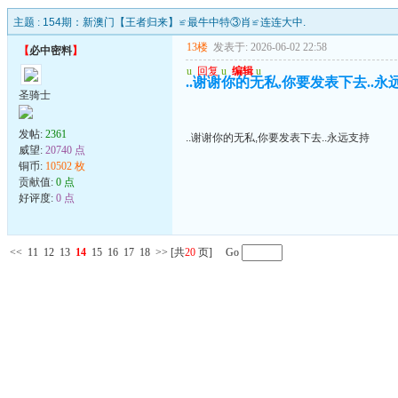
主题 :
154期：新澳门【王者归来】≌最牛中特③肖≌连连大中.
13楼
发表于: 2026-06-02 22:58
【
必中密料
】
u
回复
u
编辑
u
..谢谢你的无私,你要发表下去..永
圣骑士
发帖:
2361
..谢谢你的无私,你要发表下去..永远支持
威望:
20740 点
铜币:
10502 枚
贡献值:
0 点
好评度:
0 点
<<
11
12
13
14
15
16
17
18
>>
[共
20
页] Go