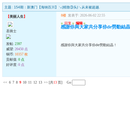
主题 :
154期：新澳门【海纳百川】↘(精致③头)↘从未被超越.
8楼
发表于: 2026-06-02 22:55
【
美丽人生
】
u
回复
u
编辑
u
感謝伱與大家共分享伱de勞動結
圣骑士
发帖:
2397
感謝伱與大家共分享伱de勞動結晶！
威望:
20450 点
铜币:
10357 枚
贡献值:
0 点
好评度:
0 点
<<
6
7
8
9
10
11
12
13
>>
[共
13
页] Go