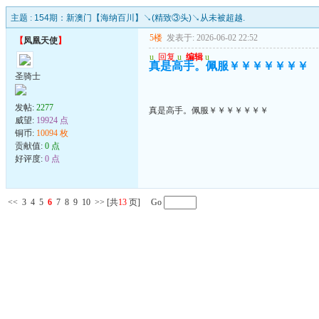
主题 :
154期：新澳门【海纳百川】↘(精致③头)↘从未被超越.
5楼
发表于: 2026-06-02 22:52
【
凤凰天使
】
u
回复
u
编辑
u
真是高手。佩服￥￥￥￥￥￥￥
圣骑士
发帖:
2277
真是高手。佩服￥￥￥￥￥￥￥
威望:
19924 点
铜币:
10094 枚
贡献值:
0 点
好评度:
0 点
<<
3
4
5
6
7
8
9
10
>>
[共
13
页] Go