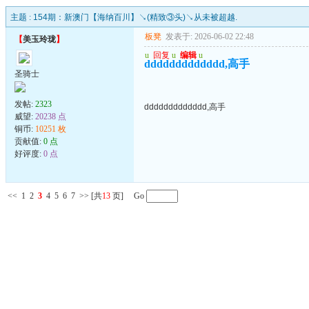
主题 :
154期：新澳门【海纳百川】↘(精致③头)↘从未被超越.
板凳
发表于: 2026-06-02 22:48
【
美玉玲珑
】
u
回复
u
编辑
u
ddddddddddddd,高手
圣骑士
发帖:
2323
ddddddddddddd,高手
威望:
20238 点
铜币:
10251 枚
贡献值:
0 点
好评度:
0 点
<<
1
2
3
4
5
6
7
>>
[共
13
页] Go