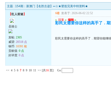
主题 :
154期：新澳门【名胜古迹】═☆★塑造完美中特资料★
6楼
发表于: 2026-06-02 22:52
【
红人前途
】
u
回复
u
编辑
u
彩民太需要你这样的高手了．期
圣骑士
发帖:
2305
彩民太需要你这样的高手了．期望你能继
威望:
20518 点
铜币:
10391 枚
贡献值:
0 点
好评度:
0 点
<<
4
5
6
7
8
9
10
11
>>
[共
16
页] Go