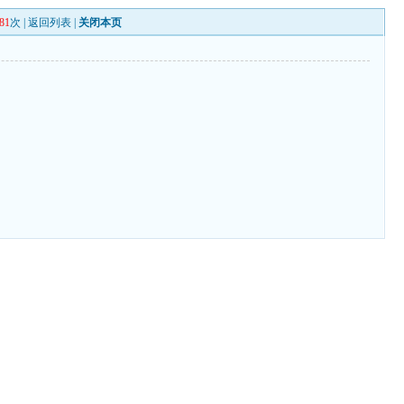
81
次 |
返回列表
|
关闭本页