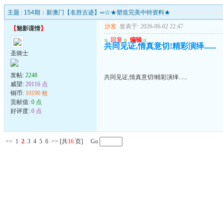
主题 :
154期：新澳门【名胜古迹】═☆★塑造完美中特资料★
沙发
发表于: 2026-06-02 22:47
【
魅影谍情
】
u
回复
u
编辑
u
共同见证,情真意切!精彩演绎......
圣骑士
发帖:
2248
共同见证,情真意切!精彩演绎......
威望:
20116 点
铜币:
10190 枚
贡献值:
0 点
好评度:
0 点
<<
1
2
3
4
5
6
>>
[共
16
页] Go