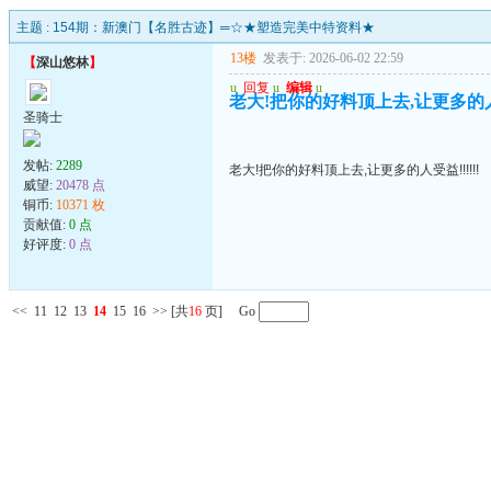
主题 :
154期：新澳门【名胜古迹】═☆★塑造完美中特资料★
13楼
发表于: 2026-06-02 22:59
【
深山悠林
】
u
回复
u
编辑
u
老大!把你的好料顶上去,让更多的人受益
圣骑士
发帖:
2289
老大!把你的好料顶上去,让更多的人受益!!!!!!
威望:
20478 点
铜币:
10371 枚
贡献值:
0 点
好评度:
0 点
<<
11
12
13
14
15
16
>>
[共
16
页] Go