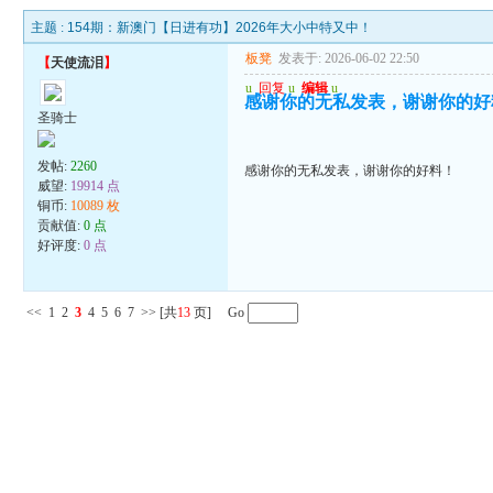
主题 :
154期：新澳门【日进有功】2026年大小中特又中！
板凳
发表于: 2026-06-02 22:50
【
天使流泪
】
u
回复
u
编辑
u
感谢你的无私发表，谢谢你的好
圣骑士
发帖:
2260
感谢你的无私发表，谢谢你的好料！
威望:
19914 点
铜币:
10089 枚
贡献值:
0 点
好评度:
0 点
<<
1
2
3
4
5
6
7
>>
[共
13
页] Go